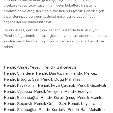
çiçekler, yapay çiçek tasarımları, gelin buketleri, kız isteme
çikolataları ve araç süsleme hizmetleri sunuyoruz. Pendik çiçek
siparişlerinizde aynı gün teslimat garantisi ve uygun fiyat
seçenekleriyle hizmetinizdeyiz.
Pendik Klas Çiçekçilik, çiçek sanatını estetikle buluşturuyor.
Pendik bölgesindeki en taze çiçekleri ve en şık tasarımları, en hızlı
şekilde sevdiklerinize ulaştırıyoruz. Kalite ve güvenin Pendik'teki
adresi.
Pendik Ahmet Yesevi
Pendik Bahçelievler
Pendik Çınardere
Pendik Dumlupınar
Pendik Merkez
Pendik Ertuğrul Gazi
Pendik Doğu Mahallesi
Pendik Kavakpınar
Pendik Fevzi Çakmak
Pendik Güzelyalı
Pendik Velibaba
Pendik Yenişehir
Pendik Esenyalı
Pendik Sapanbağlar
Pendik Kurtdoğmuş
Pendik Esenler
Pendik Göçbeyli
Pendik Orhan Gazi
Pendik Kaynarca
Pendik Güllübağlar
Pendik Kurtköy
Pendik Batı Mahallesi